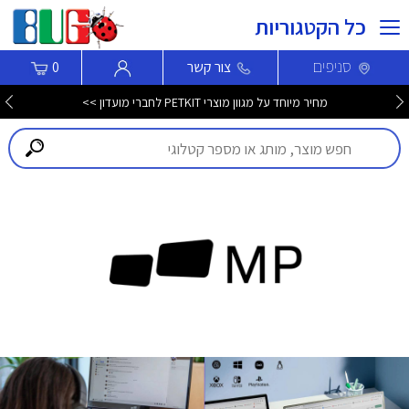
כל הקטגוריות
סניפים
צור קשר
0
מחיר מיוחד על מגוון מוצרי PETKIT לחברי מועדון >>