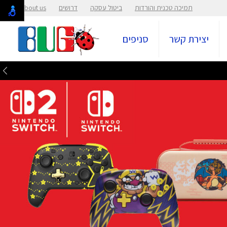
תמיכה טכנית והורדות
ביטול עסקה
דרושים
About us
יצירת קשר
סניפים