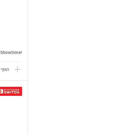
!Princess Peach: Showtime
הוסף 