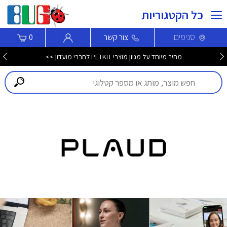
כל הקטגוריות
סניפים
צור קשר
0
מחיר מיוחד על מגוון מוצרי PETKIT לחברי מועדון >>