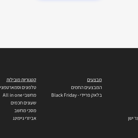
מבצעים
קטגוריות מובילות
המבצעים החמים
טלפונים וסמארטפוני
בלאק פריידי - Black Friday
מחשבי All in one
שעונים חכמים
מסכי מחשב
ר ישן
אביזרי גיימינג