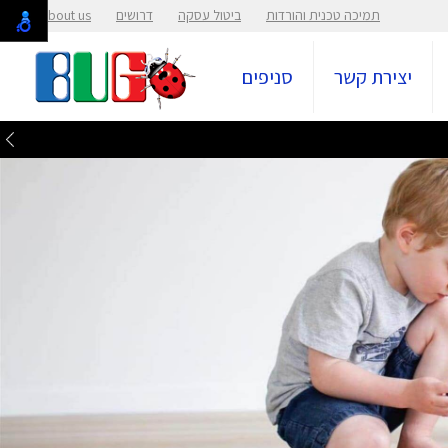
תמיכה טכנית והורדות
ביטול עסקה
דרושים
About us
יצירת קשר
סניפים