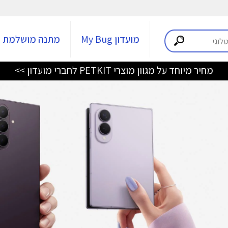
מועדון My Bug
מתנה מושלמת
מחיר מיוחד על מגוון מוצרי PETKIT לחברי מועדון >>