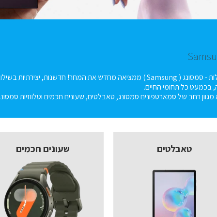
לחלומות אין גבולות - סמסונג ( Samsung ) ממציאה מחדש את המחר! חד
 בכמעט כל תחומי החיים.
 מגוון רחב של סמארטפונים סמסונג, טאבלטים, שעונים חכמים וטלווזיות סמסונג
טאבלטים
שעונים חכמים