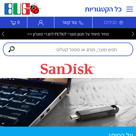
כל הקטגוריות
סניפים
צור קשר
0
מחיר מיוחד על מגוון מוצרי PETKIT לחברי מועדון >>
על המותג