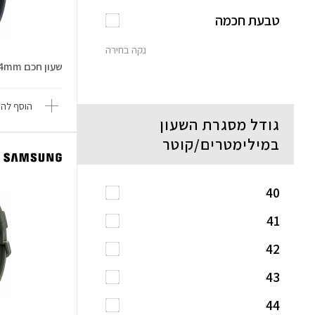
טבעת חכמה
נקה בחירה
שעון חכם Galaxy Watch9 LTE 44mm
הוסף להש
גודל מסגרת השעון
במילימטרים/קוטר
40
41
42
43
44