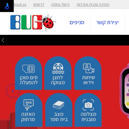
תמיכה טכנית והורדות
ביטול עסקה
דרושים
About us
יצירת קשר
סניפים