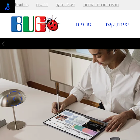
תמיכה טכנית והורדות
ביטול עסקה
דרושים
About us
יצירת קשר
סניפים