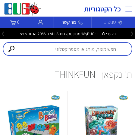
כל הקטגוריות
סניפים
צור קשר
0
בלעדי לחברי MyBUG! מגוון מקלדות AULA ב-20% הנחה >>>
ת'ינקפאן - THINKFUN