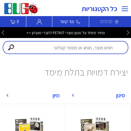
כל הקטגוריות
סניפים
צור קשר
0
מחיר מיוחד על מגוון מוצרי PETKIT לחברי מועדון >>
יצירת דמויות בתלת מימד
סינון
מיון