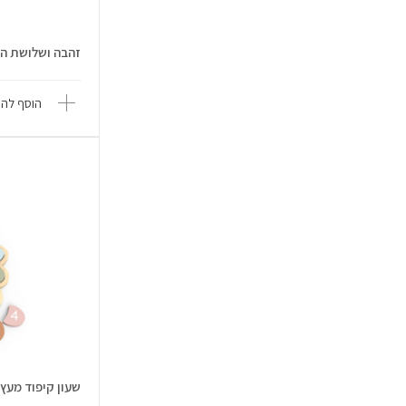
זהבה ושלושת הדובים - a
הוסף להש
שעון קיפוד מעץ - peedy Monkey S