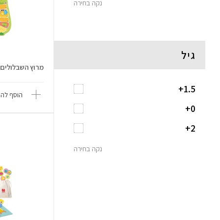
נקה בחירה
גיל
מרוץ השבלולים - la Goula
1.5+
הוסף להש
0+
2+
נקה בחירה