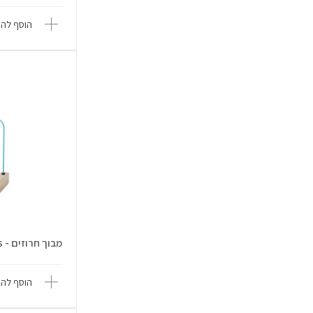
הוסף להש
מבוך חרוזים - Pit Toys Pit Toys
הוסף להש