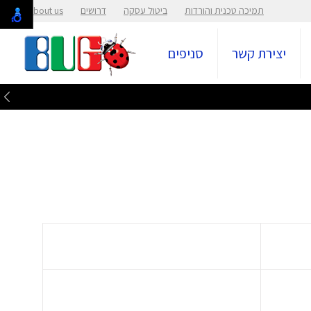
תמיכה טכנית והורדות
ביטול עסקה
דרושים
About us
יצירת קשר
סניפים