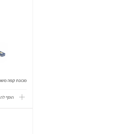
מכונת קפה משחק מעץ - k
הוסף להש