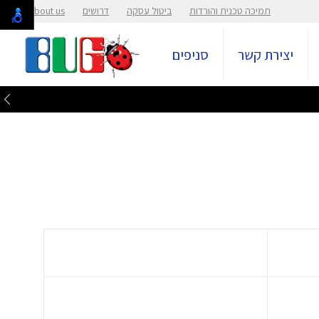
תמיכה טכנית והורדות
ביטול עסקה
דרושים
About us
יצירת קשר
סניפים