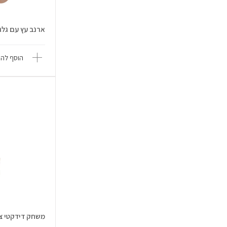
ארנב עץ עם גלגלים - s Pit
הוסף להש
משחק דידקטי צורות 