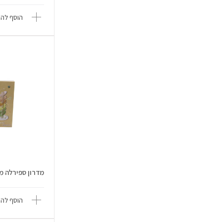
הוסף להש
מדרון ספירלה מנגן ענק 
הוסף להש