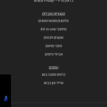
בלאק פריידי - Black Friday
קטגוריות מובילות
טלפונים וסמארטפונים
מחשבי All in one
שעונים חכמים
מסכי מחשב
אביזרי גיימינג
נוספים
כרטיס מתנה באג
טרייד אין בבאג