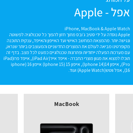
אפל - Apple
iPhone, MacBook & Apple Watch
Apple נוסדה על ידי סטיב ג׳ובס מתוך חזון להפוך כל טכנולוגיה לפשוטה
ונגישה יותר. מהמצאת המחשב האישי ועד האייפון והאייפד, ענקית התוכנה
מקופרטינו מביאה לעולם את המוצרים החדשניים והמעוצבים ביותר שנראו,
עם מערכות הפעלה ייחודיות ופתרונות טכנולוגיים כמעט לכל מצב. בדף זה
תוכלו למצוא את מגוון מוצרי החברה - אייפד אייר(iPad Air), אייפד פרו(iPad
Pro), אייפון 14(Iphone 14), אייפון 15 (Iphone 15) אייפון 16 (iphone
16), אפל ווטש(Apple Watch) ועוד.
MacBook