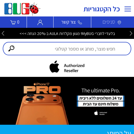
כל הקטגוריות
סניפים
צור קשר
0
בלעדי לחברי MyBUG! מגוון מקלדות AULA ב-20% הנחה >>>
על המותג