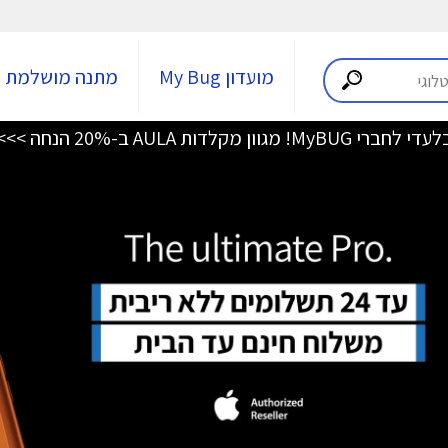
מועדון My Bug
מתנה מושלמת
די לחברי MyBUG! מגוון מקלדות AULA ב-20% הנחה >>>