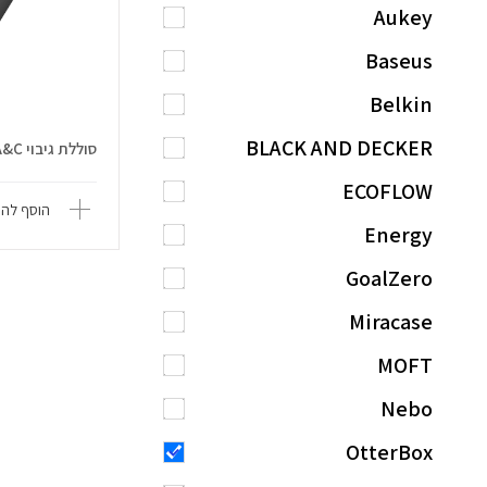
Aukey
Baseus
Belkin
BLACK AND DECKER
סוללת גיבוי 10KmAh 18W USB-PD A&C
ECOFLOW
הוסף להש
Energy
GoalZero
Miracase
MOFT
Nebo
OtterBox