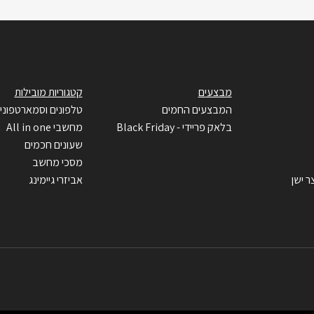
מבצעים
קטגוריות מובילות
המבצעים החמים
טלפונים וסמארטפוני
בלאק פריידי - Black Friday
מחשבי All in one
שעונים חכמים
מסכי מחשב
ר ישן
אביזרי גיימינג