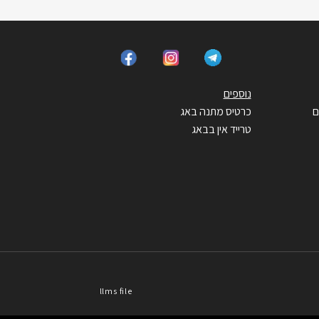
נוספים
ם
כרטיס מתנה באג
טרייד אין בבאג
llms file