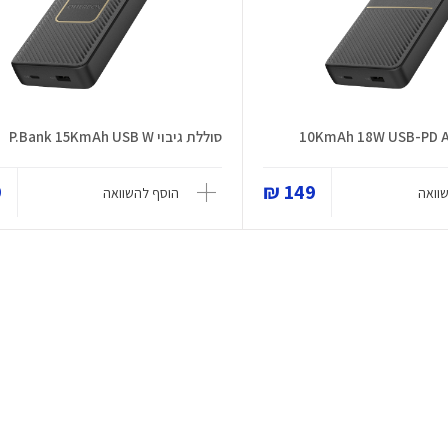
סוללת גיבוי P.Bank 15KmAh USB W
₪
149 ₪
וואה
הוסף להשוואה