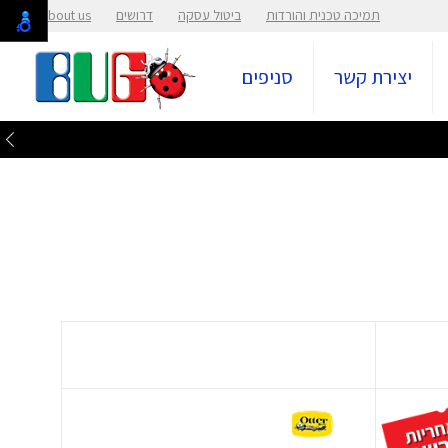
תמיכה טכנית והורדות
ביטול עסקה
דרושים
About us
יצירת קשר
סניפים