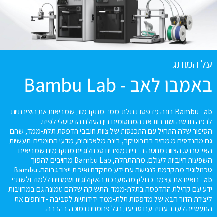
על המותג
באמבו לאב - Bambu Lab
Bambu Lab בונה מדפסות תלת-ממד מתקדמות שמביאות את היצירתיות
לרמה חדשה ושוברות את המחסומים בין העולם הדיגיטלי לפיזי.
הסיפור שלה התחיל עם התכנסות של צוות חובבי הדפסת תלת-ממד, שהם
גם מהנדסים מומחים ברובוטיקה, בינה מלאכותית, מדעי החומרים ותעשיות
האינטרנט. הצוות מנוסה בבניית מוצרים טכנולוגיים מתקדמים שמביאים
השפעות חיוביות לעולם. מההתחלה, Bambu Lab מחויבים להפוך
טכנולוגיה מתקדמת לנגישה עם ידע מתקדם ואיכות ייצור גבוהה. Bambu
Lab רואים את עצמם כחלק מהמערכת האקולוגית ושמחים ללמוד ולשתף
ידע עם קהילת ההדפסה בתלת-ממד. התשוקה שלהם טמונה גם במחויבות
ליצירת הדור הבא של מדפסות תלת-ממד ידידותיות לסביבה - דוחפים את
התעשייה לעבר עתיד עם טביעת רגל פחמנית נמוכה בהרבה.