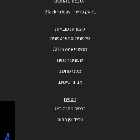
המבצעים החמים
בלאק פריידי - Black Friday
קטגוריות מובילות
טלפונים וסמארטפונים
מחשבי All in one
שעונים חכמים
מסכי מחשב
אביזרי גיימינג
נוספים
כרטיס מתנה באג
טרייד אין בבאג