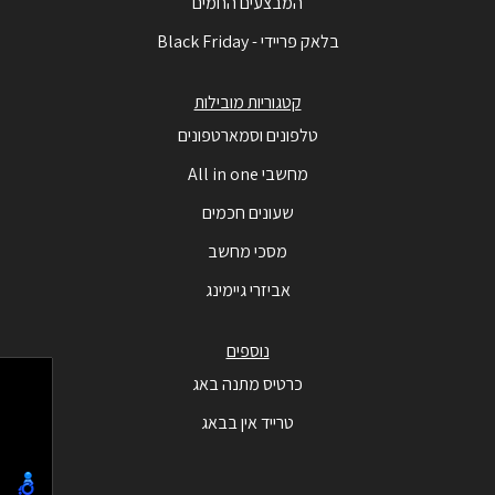
המבצעים החמים
בלאק פריידי - Black Friday
קטגוריות מובילות
טלפונים וסמארטפונים
מחשבי All in one
שעונים חכמים
מסכי מחשב
אביזרי גיימינג
נוספים
כרטיס מתנה באג
טרייד אין בבאג