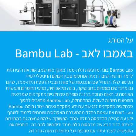
על המותג
באמבו לאב - Bambu Lab
Bambu Lab בונה מדפסות תלת-ממד מתקדמות שמביאות את היצירתיות
לרמה חדשה ושוברות את המחסומים בין העולם הדיגיטלי לפיזי.
הסיפור שלה התחיל עם התכנסות של צוות חובבי הדפסת תלת-ממד, שהם
גם מהנדסים מומחים ברובוטיקה, בינה מלאכותית, מדעי החומרים ותעשיות
האינטרנט. הצוות מנוסה בבניית מוצרים טכנולוגיים מתקדמים שמביאים
השפעות חיוביות לעולם. מההתחלה, Bambu Lab מחויבים להפוך
טכנולוגיה מתקדמת לנגישה עם ידע מתקדם ואיכות ייצור גבוהה. Bambu
Lab רואים את עצמם כחלק מהמערכת האקולוגית ושמחים ללמוד ולשתף
ידע עם קהילת ההדפסה בתלת-ממד. התשוקה שלהם טמונה גם במחויבות
ליצירת הדור הבא של מדפסות תלת-ממד ידידותיות לסביבה - דוחפים את
התעשייה לעבר עתיד עם טביעת רגל פחמנית נמוכה בהרבה.