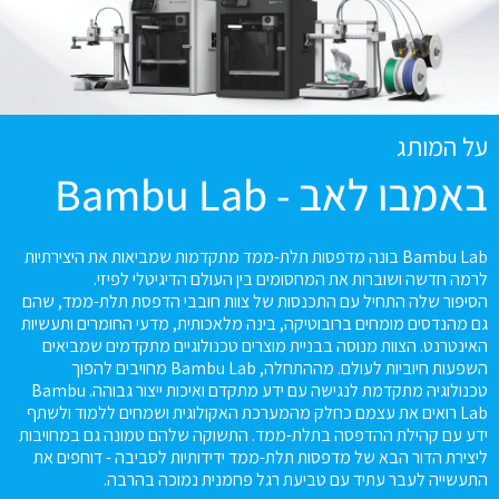
על המותג
באמבו לאב - Bambu Lab
Bambu Lab בונה מדפסות תלת-ממד מתקדמות שמביאות את היצירתיות
לרמה חדשה ושוברות את המחסומים בין העולם הדיגיטלי לפיזי.
הסיפור שלה התחיל עם התכנסות של צוות חובבי הדפסת תלת-ממד, שהם
גם מהנדסים מומחים ברובוטיקה, בינה מלאכותית, מדעי החומרים ותעשיות
האינטרנט. הצוות מנוסה בבניית מוצרים טכנולוגיים מתקדמים שמביאים
השפעות חיוביות לעולם. מההתחלה, Bambu Lab מחויבים להפוך
טכנולוגיה מתקדמת לנגישה עם ידע מתקדם ואיכות ייצור גבוהה. Bambu
Lab רואים את עצמם כחלק מהמערכת האקולוגית ושמחים ללמוד ולשתף
ידע עם קהילת ההדפסה בתלת-ממד. התשוקה שלהם טמונה גם במחויבות
ליצירת הדור הבא של מדפסות תלת-ממד ידידותיות לסביבה - דוחפים את
התעשייה לעבר עתיד עם טביעת רגל פחמנית נמוכה בהרבה.