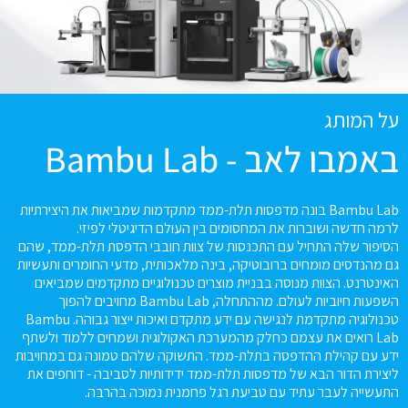
על המותג
באמבו לאב - Bambu Lab
Bambu Lab בונה מדפסות תלת-ממד מתקדמות שמביאות את היצירתיות
לרמה חדשה ושוברות את המחסומים בין העולם הדיגיטלי לפיזי.
הסיפור שלה התחיל עם התכנסות של צוות חובבי הדפסת תלת-ממד, שהם
גם מהנדסים מומחים ברובוטיקה, בינה מלאכותית, מדעי החומרים ותעשיות
האינטרנט. הצוות מנוסה בבניית מוצרים טכנולוגיים מתקדמים שמביאים
השפעות חיוביות לעולם. מההתחלה, Bambu Lab מחויבים להפוך
טכנולוגיה מתקדמת לנגישה עם ידע מתקדם ואיכות ייצור גבוהה. Bambu
Lab רואים את עצמם כחלק מהמערכת האקולוגית ושמחים ללמוד ולשתף
ידע עם קהילת ההדפסה בתלת-ממד. התשוקה שלהם טמונה גם במחויבות
ליצירת הדור הבא של מדפסות תלת-ממד ידידותיות לסביבה - דוחפים את
התעשייה לעבר עתיד עם טביעת רגל פחמנית נמוכה בהרבה.