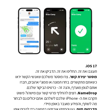
iOS 17.
תעצבו את זה. החליפו את זה. הדביקו את זה.
פוסטר יצירת קשר.
צרו פוסטר משלכם שאנשי הקשר יראו
כשאתם מתקשרים. בחרו תמונה או ממוג'י אהובים, חברו
אותם לגופן מועדף, והנה זה - כרטיס הביקור שלכם.
NameDrop.
רוצים להחליף פרטי קשר עם מישהו? פשוט
תקרבו את ה- iPhone שלכם לשלהם. אתם יכולים גם לבחור
מה לשתף, והמידע מועבר באופן מיידי.
מדבקות חיות.
געו והחזיקו אובייקט בתמונה כדי להרים אותו