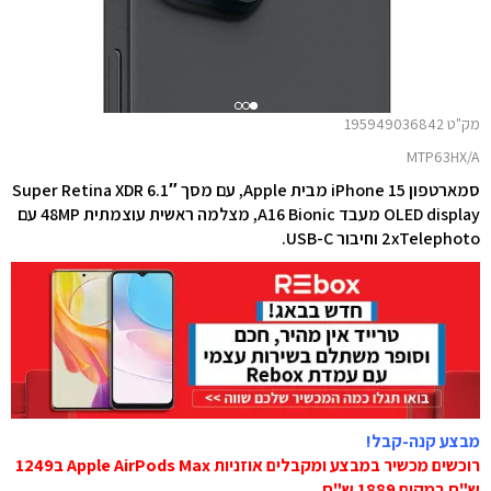
מק"ט 195949036842
MTP63HX/A
סמארטפון iPhone 15 מבית Apple, עם מסך 6.1″ Super Retina XDR
OLED display מעבד A16 Bionic, מצלמה ראשית עוצמתית 48MP עם
2xTelephoto וחיבור USB-C.
מבצע קנה-קבל!
רוכשים מכשיר במבצע ומקבלים אוזניות Apple AirPods Max ב1249
ש"ח במקום 1889 ש"ח.