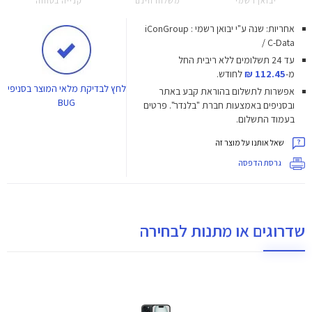
יבואן רשמי
משלוח חינם
קנייה בטוחה
אחריות: שנה ע"י יבואן רשמי : iConGroup
/ C-Data
עד 24 תשלומים ללא ריבית
החל
מ-
112.45 ₪
לחודש.
לחץ
לבדיקת מלאי המוצר בסניפי
אפשרות לתשלום בהוראת קבע באתר
BUG
ובסניפים באמצעות חברת "בלנדר". פרטים
בעמוד התשלום.
שאל אותנו על מוצר זה
גרסת הדפסה
שדרוגים או מתנות לבחירה