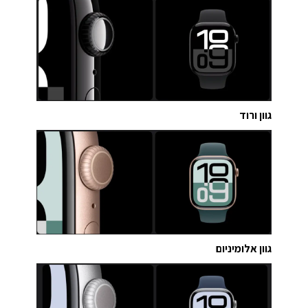
גוון ורוד
גוון אלומיניום