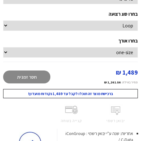
בחרו סוג רצועה
בחרו אורך
1,489 ₪
חסר זמנית
מחיר באילת:
1,261.86 ₪
ברכישת מוצר זה תוכלו לקבל עד 1,489 נקודות מועדון!
יבואן רשמי
קנייה בטוחה
אחריות: שנה ע"י יבואן רשמי : iConGroup
/ C-Data