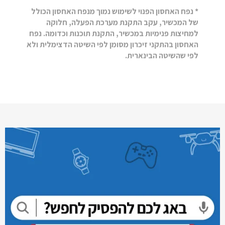
* נפח האחסון הפנוי לשימוש נמוך מנפח האחסון הכולל
של המכשיר, עקב התקנת מערכת הפעלה, חלוקה
למחיצות פנימיות במכשיר, התקנת תוכנות וכדומה. נפח
האחסון בהתקני זיכרון מסומן לפי השיטה הדצימלית ולא
לפי שהשיטה הבינארית.