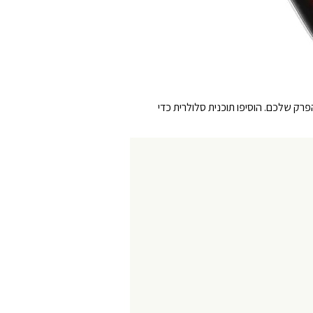
 במהירות במהלך פגישה. האזינו למוזיקה בתנועה. או השתמשו ב-Apple Pay וב-Siri ישירות מהפרק שלכם. הוסיפו תוכנית סלולרית כדי