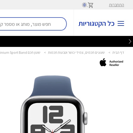
התחברות
0
כל הקטגוריות
דף הבית
>
שעונים חכמים, צמידי כושר וטבעות חכמות
>
שעון חכם Watch SE GPS+Cell 44mm Aluminium Sport Band אפל - Apple