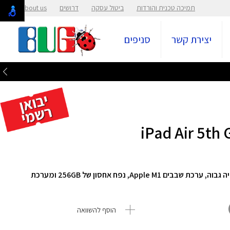
תמיכה טכנית והורדות
ביטול עסקה
דרושים
About us
יצירת קשר
סניפים
iPad Air 5th
טאבלט מבית Apple הכולל מסך בגודל "10.9 ברזולוציה גבוה, ערכת שבבים Apple M1, נפח אחסון של 256GB ומערכת
הוסף להשוואה