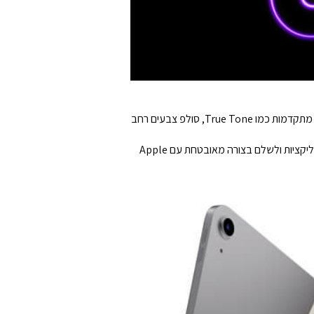
iPad Air יאפשר לכם להסחף אל תוך כל תוכן שאתם קוראים, צופים או יוצרים. תצוגת Liquid Retina בגודל "10.9 כוללת טכנולוגיות מתקדמות כמו True Tone, סולפ צבעים רחב
חיישן ה-Touch ID מובנה בלחצן העליון, כך שתוכלו להשתמש בטביעת האצבע שלכם כדי לפתוח את ה-iPad שלכם, להיכנס לאפליקציות ולשלם בצורה מאובטחת עם Apple