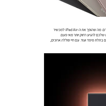
שבב ה-M1 פורץ הדרך הגיע גם ל-iPad Air. מעבד 8 ליבות עוצמתי מספק לכם ביצועים מהירים יותר בכ- 60% מדור המעבדים הקודם. מה שהופך את ה-iPad Air למכשיר
דיות החברתיות, לבנות מודלים בתלת מימד ועוד. עם חיי סוללה ארוכים,