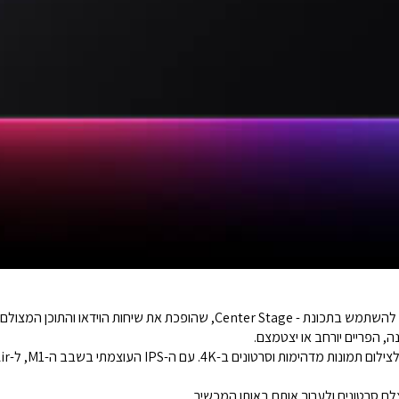
עם מצלמה קדמית אולטרה רחבה של 12MP תוכלו להשתמש בתכונת - Center Stage, שה
, הפריים יורחב או יצטמצם.
ם סרטונים ולערוך אותם באותו המכשיר.