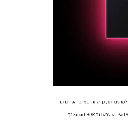
ופכת את שיחות הוידאו והתוכן המצולם למהנים יותר, כך שתהיו במרכז הפריים גם
מצלמה אחורית רחבה באיכות של 12MP מושלמת לצילום תמונות מדהימות וסרטונים ב-4K. עם ה-IPS העוצמתי בשבב ה-M1, ל-iPad Air יש עכשיו גם Smart HDR כך