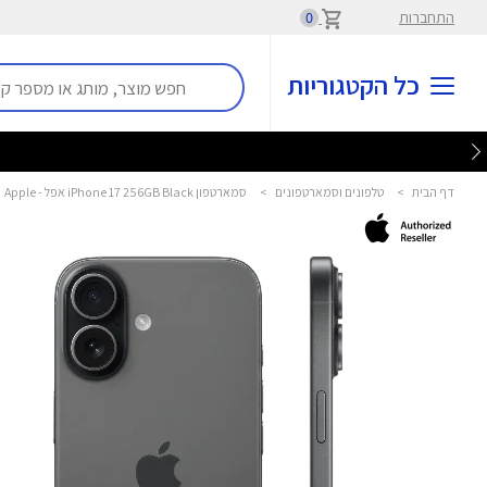
התחברות
0
כל הקטגוריות
דף הבית
>
טלפונים וסמארטפונים
>
סמארטפון iPhone 17 256GB Black אפל - Apple