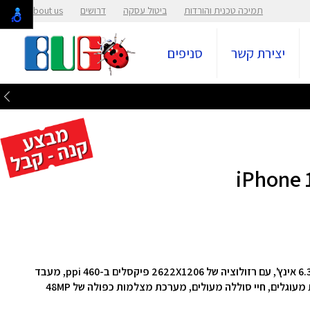
תמיכה טכנית והורדות
ביטול עסקה
דרושים
About us
יצירת קשר
סניפים
הסמארטפון מצויד במסך Super Retina XDR בגודל 6.3 אינץ', עם רזולוציה של 2622X1206 פיקסלים ב-460 ppi, מעבד
 מעוגלים
, חיי סוללה מעולים, מערכת מצלמות כפולה של 48MP