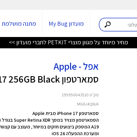
מועדון My Bug
מתנה מושלמת
מחיר מיוחד על מגוון מוצרי PETKIT לחברי מועדון >>
אפל - Apple
סמארטפון iPhone 17 256GB Black
מק"ט 195950643510
MG6J4QN/A
סמארטפון iPhone 17 מבית Apple
A19 המספק ביצועים חזקים במיוחד,
מעוצב עם קצוות
ומערכת ההפעלה iOS 26