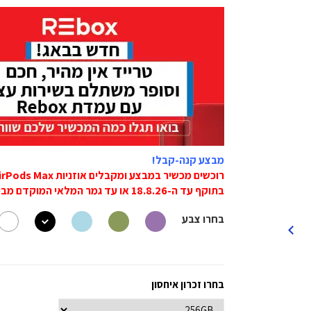
מבצע קנה-קבל!
רוכשים מכשיר במבצע ומקבלים אוזניות Apple AirPods Max ב1249 ש"ח במקום 1889 ש"ח.
בתוקף עד ה-18.8.26 או עד גמר המלאי המוקדם מביניהם!
בחרו צבע
בחרו זכרון איחסון