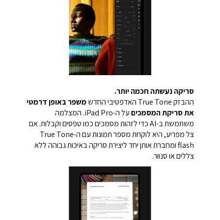
סריקה נעשתה חכמה יותר.
ההבזק True Tone האדפטיבי החדש
משפר באופן דרמטי
את סריקת המסמכים
על ה-iPad Pro. המצלמה
משתמשת ב-AI כדי לזהות מסמכים כמו טפסים וקבלות. אם
צל מפריע, היא לוקחת מספר תמונות עם ה-True Tone
flash ומחברת אותן יחד ליצירת סריקה באיכות גבוהה ללא
צללים או סנוור.