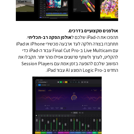
אולפנים מקצועיים בדרכים.
תהפכו את ה-iPad שלכם ל
אולפן הפקה רב-תכליתי
.
תתחברו בצורה חלקה לעד ארבעה מכשירי iPhone או iPad
עם Live Multicam ב-Final Cut Pro עבור ה-iPad כדי
להקליט, לערוך ולשתף סרטונים אפילו מהר יותר. תקבלו את
המשוב שלכם להופעה בזמן אמת עם Session Players
החדש ב-Logic Pro המונע AI עבור iPad.