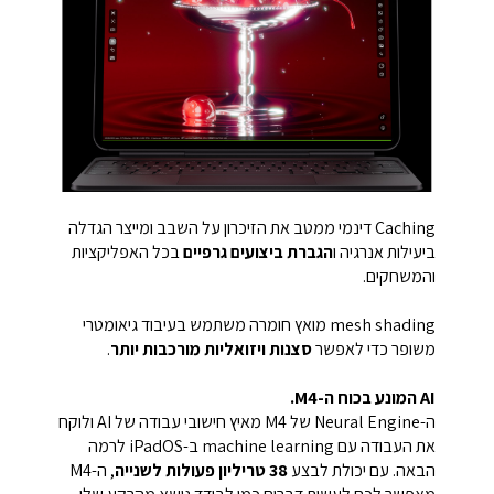
Caching דינמי ממטב את הזיכרון על השבב ומייצר הגדלה
ביעילות אנרגיה ו
הגברת ביצועים גרפיים
בכל האפליקציות
והמשחקים.
mesh shading מואץ חומרה משתמש בעיבוד גיאומטרי
משופר כדי לאפשר
סצנות ויזואליות מורכבות יותר
.
AI המונע בכוח ה-M4.
ה-Neural Engine של M4 מאיץ חישובי עבודה של AI ולוקח
את העבודה עם machine learning ב-iPadOS לרמה
הבאה. עם יכולת לבצע
38 טריליון פעולות לשנייה
, ה-M4