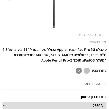
מק"ט 195949228940
MVW13KN/A
טאבלט iPad Pro 5G מבית Apple הכולל מסך בגודל "11, בעובי של 5.3
מ"מ בלבד, ברזולוציה של 2420x1668, שבב M4 החדש ומערכת
הפעלה iPadOS. תומך ב-Apple Pencil Pro.
בחרו צבע
הוסף להשוואה
בחרו זכרון איחסון