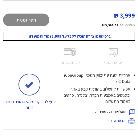
3,999 ₪
חסר זמנית
מחיר באילת:
3,388.98 ₪
ברכישת מוצר זה תוכלו לקבל עד 3,999 נקודות מועדון!
יבואן רשמי
קנייה בטוחה
אחריות: שנה ע"י יבואן רשמי : iConGroup
/ C-Data
אפשרות לתשלום בהוראת קבע באתר
ובסניפים באמצעות חברת "בלנדר". פרטים
בעמוד התשלום.
לחץ
לבדיקת מלאי המוצר בסניפי
BUG
שאל אותנו על מוצר זה
גרסת הדפסה