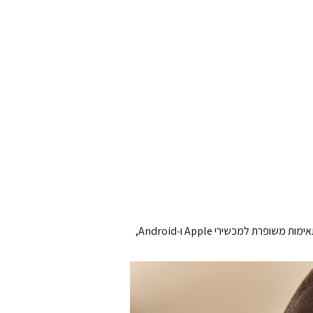
תיהנו משיחות באיכות גבוהה, תאימות משופרת למכשירי Apple ו‑Android,