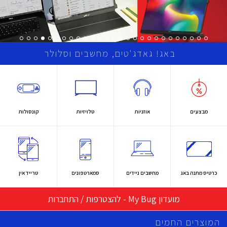
באג! גאדג'טים, מחשבים וסלולר
מבצעים
אוזניות
טלויזיות
קונסולות
כרטיס מתנה באג
מחשבים ניידים
סמארטפונים
טרייד אין
מועדון My Bug - להצטרפות / התחברות
המוצרים החמים