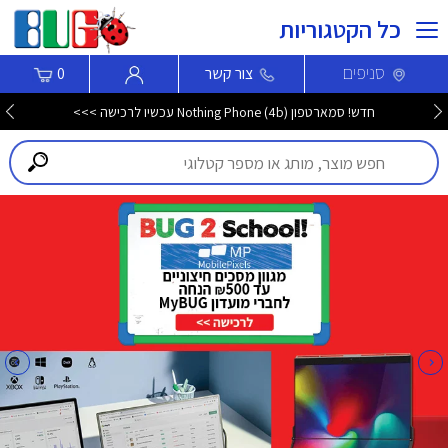
כל הקטגוריות
סניפים
צור קשר
0
חדש! סמארטפון Nothing Phone (4b) עכשיו לרכישה >>>