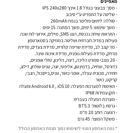
מאפיינים
- מסך: צבעוני בגודל 1.8 אינץ' IPS 240x280
- שליטה על התפריט ע"י סיבוב
- סוללה: ליתיום פולימר בנפח 260mAh
- משך שימוש: 5 ימים, משך המתנה: 15 ימים
- התראות שיחה נכנסת, הצג SMS, מיילים, אירועי לוח שנה
פעילות במדיה חברתית ושליטה במוזיקה בסמארטפון
- מד קצב לב, מדידת שריפה קלורית, מדידת צעדים, מדידת
מרחק, מדידת פעילות גופנית, מדידת איכות שינה
- 20 מצבי ספורט הליכה, ריצה, הליכון, טיולי אופניים,
כדורסל, שחייה, בדמינטון, אליפטי, יוגה, טניס שולחן, דילוג,
חתירה, מכונית עצלה, אופני כושר, טניס,בייסבול, רוגבי,
קריקט, כושר
- תאימות למערכות הפעלה: Android 6.0 , iOS 10 ומעלה
- תקן עמידות IP68
- מערכת הפעלה בעברית
- גרסת בלוטות': BT5.3
- רצועה: רוחב 20 מ"מ
- משקל המוצר: 45 גרם
* נפח האחסון הפנוי לשימוש נמוך מנפח האחסון הכולל