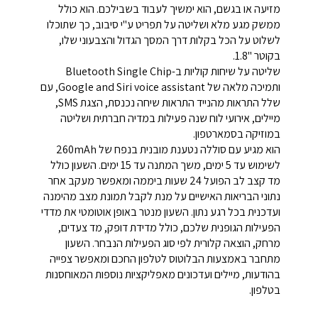
מזיעה או בגשם, הוא ימשיך לעבוד בשבילכם. הוא כולל
ממשק מגע מלא ושליטה על תפריט ע"י סיבוב, כך שתוכלו
לשלוט על הכל בקלות דרך המסך הגדול והצבעוני שלו,
בקוטר "1.8.
שליטה על שיחות קוליות ב-Bluetooth Single Chip
ותמיכה מלאה של Google and Siri voice assistant, עם
שלל התראות מהנייד התראות שיחה נכנסת, הצגת SMS,
מיילים, אירועי לוח שנה פעילות במדיה חברתית ושליטה
במוזיקה בסמארטפון.
הוא מגיע עם סוללה נטענת מובנית בנפח של 260mAh
לשימוש עד 5 ימים, משך המתנה עד 15 ימים. השעון כולל
מד קצב לב הפועל 24 שעות ביממה ומאפשר מעקב אחר
נתוני הבריאות האישיים על מנת לקבל תמונת מצב מהימנה
ועדכנית בכל רגע נתון. השעון מנטר באופן אוטומטי את מדדי
הפעילות הגופנית שלכם, כולל מדידת דופק, מד צעדים,
מרחק, הוצאה קלורית לפי סוג הפעילות הנבחר. השעון
מתחבר באמצעות הבלוטוס לטלפון החכם ומאפשר צפייה
בהודעות, מיילים ועדכונים מאפליקציות נוספות המאוחסנות
בטלפון.