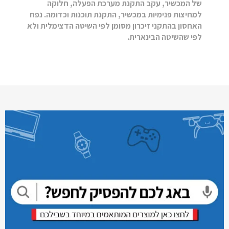
של המכשיר, עקב התקנת מערכת הפעלה, חלוקה
למחיצות פנימיות במכשיר, התקנת תוכנות וכדומה. נפח
האחסון בהתקני זיכרון מסומן לפי השיטה הדצימלית ולא
לפי שהשיטה הבינארית.