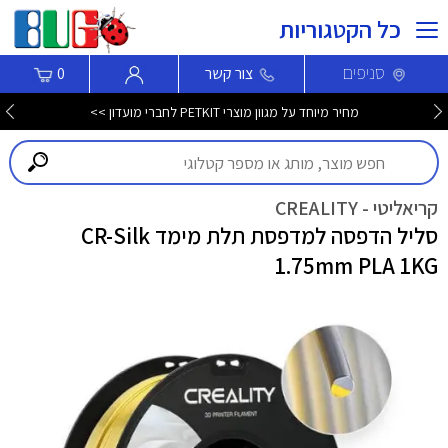
כל הקטגוריות
סניפים
צור קשר
0
מחיר מיוחד על מגוון מוצרי PETKIT לחברי מועדון >>
קריאליטי - CREALITY
סליל הדפסה למדפסת תלת מימד CR-Silk
1.75mm PLA 1KG