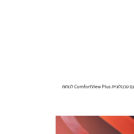
הכירו את קצב הרענון הגבוה של ‎100Hz‎ בכל סוגי העבודה שלכם, עם חוויית צפייה בעלת תקן ‎TÜV Rheinland‎ ‎3‑כוכבים‎, בשילוב עם טכנולוגיית ‎ComfortView Plus‎ לנוחות