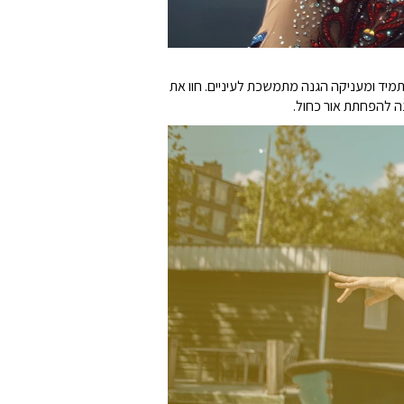
 עם ComfortView Plus של Dell, טכנולוגיה מובנית שפועלת תמיד ומעניקה הגנה מתמשכת לעיניים. חוו את