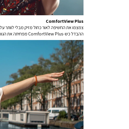
ComfortView Plus
ההבדל כש-ComfortView Plus מפחיתה את הגוונים הצהובים, כדי להבטיח נאמנות צבע גבוהה יותר – בהשוואה לטכנולוגיות תוכנה להפחתת אור כחול.