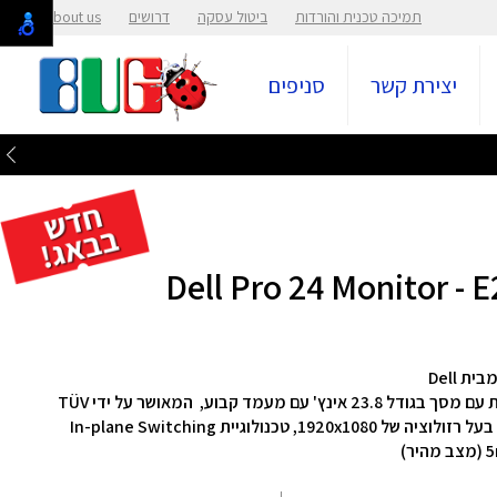
תמיכה טכנית והורדות
ביטול עסקה
דרושים
About us
יצירת קשר
סניפים
קבלו את כל המרכיבים החיוניים לשיפור הפרודוקטיביות עם מסך בגודל ‎23.8‎ אינץ' עם מעמד קבוע, המאושר על ידי TÜV
Rheinland® לנוחות עיניים ברמה של 3 כוכבים, המסך בעל רזולוציה של ‎1920x1080‎, טכנולוגיית In-plane Switching