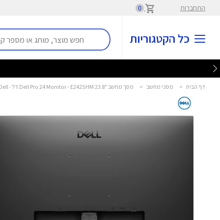
התחברות
0
כל הקטגוריות
דף הבית
>
מסכי מחשב
>
מסך מחשב "23.8 Dell Pro 24 Monitor - E2425HM דל - Dell