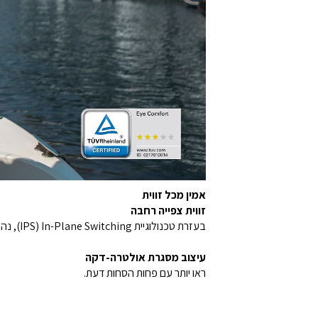
אמין מכל זווית
זווית צפייה רחבה
בעזרת טכנולוגיית In-Plane Switching ‏(IPS), נהנים מתצוגה אחידה וברורה מכל זווית צפייה רחבה של ‎178°/178°‎.
עיצוב מסגרת אולטרה-דקה
ראו יותר עם פחות הסחות דעת.