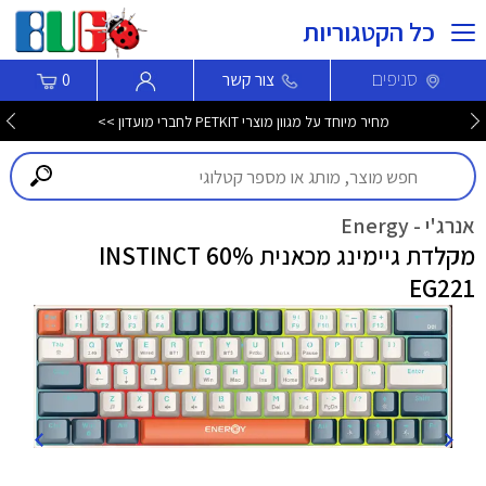
כל הקטגוריות
סניפים
צור קשר
0
מחיר מיוחד על מגוון מוצרי PETKIT לחברי מועדון >>
אנרג'י - Energy
מקלדת גיימינג מכאנית 60% INSTINCT
EG221