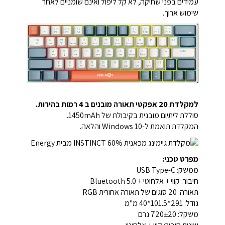
עמידים בפני שחיקה, לא קל ליפול ואינם שומניים לאחר
שימוש ארוך.
למקלדת 20 אפקטי תאורה מובנים ב 4 רמות בהירות.
סוללת ליתיום מובנית בקיבולת של 1450mAh.
המקלדת תואמת ל-Windows 10 והלאה.
מפרט טכני:
ממשק: USB Type-C
חיבור: קווי + אלחוטי + Bluetooth 5.0
תאורה: 20 סוגים של תאורה אחורית RGB
גודל: 291*101.5*40 מ"מ
משקל: 720±20 גרם