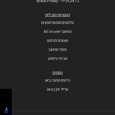
בלאק פריידי - Black Friday
קטגוריות מובילות
טלפונים וסמארטפונים
מחשבי All in one
שעונים חכמים
מסכי מחשב
אביזרי גיימינג
נוספים
כרטיס מתנה באג
טרייד אין בבאג