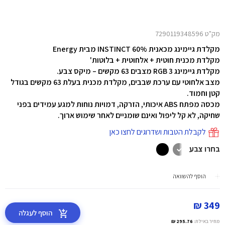
מק"ט 7290119348596
מקלדת גיימינג מכאנית 60% INSTINCT מבית Energy
מקלדת מכנית חוטית + אלחוטית + בלוטות'
מקלדת גיימינג RGB 3 מצבים 63 מקשים – מיקס צבע.
מצב אלחוטי עם ערכת שבבים, מקלדת מכנית בעלת 63 מקשים בגודל
קטן וחמוד.
מכסה מפתח ABS איכותי, הזרקה, דמויות נוחות למגע עמידים בפני
שחיקה, לא קל ליפול ואינם שומניים לאחר שימוש ארוך.
לקבלת הטבות ושדרוגים לחצו כאן
בחרו צבע
הוסף להשוואה
349 ₪
הוסף לעגלה
מחיר באילת:
295.76 ₪