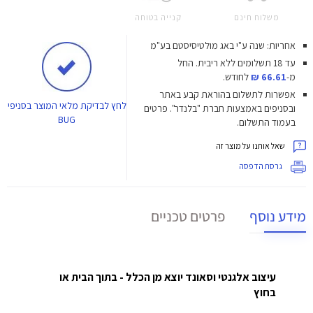
משלוח חינם
קנייה בטוחה
אחריות: שנה ע"י באג מולטיסיסטם בע"מ
עד 18 תשלומים ללא ריבית.
החל
מ-
66.61 ₪
לחודש.
אפשרות לתשלום בהוראת קבע באתר
לחץ
לבדיקת מלאי המוצר בסניפי
ובסניפים באמצעות חברת "בלנדר". פרטים
BUG
בעמוד התשלום.
שאל אותנו על מוצר זה
גרסת הדפסה
מידע נוסף
פרטים טכניים
עיצוב אלגנטי וסאונד יוצא מן הכלל - בתוך הבית או
בחוץ