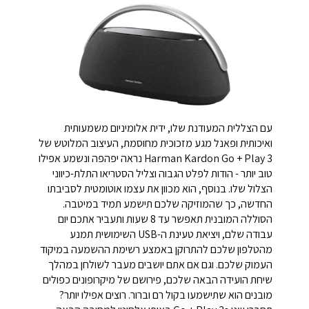
עם הצללית המעודנת שלו, ידית אלומיניום משמעותית
ואיכותית ופאנל מגע מזכוכית מחוסמת, העיצוב המלוטש של
Harman Kardon Go + Play 3 נראה יפהפה ונשמע אפילו
טוב יותר - הודות לפלט הגבוה וצליל הסטריאו התלת-כיווני
הצלול שלו. בנוסף, הוא מכוון את עצמו אוטומטית לסביבתו
החדשה, כך שהמוזיקה שלכם תישמע תמיד במיטבה.
הסוללה המובנית תאפשר עד 8 שעות ותעביר אתכם יום
עבודה שלם, ויציאת טעינת ה-USB השימושית תמנע
מהטלפון שלכם להתרוקן באמצע רשימת ההשמעה במיקוד
העמוק שלכם. וגם אם אתם יושבים מעבר לשולחן במהלך
שיחת הועידה הבאה שלכם, פירושם של מיקרופונים כפולים
מובנים הוא שתישמעו בקול רם וברור. רוצים אפילו יותר?