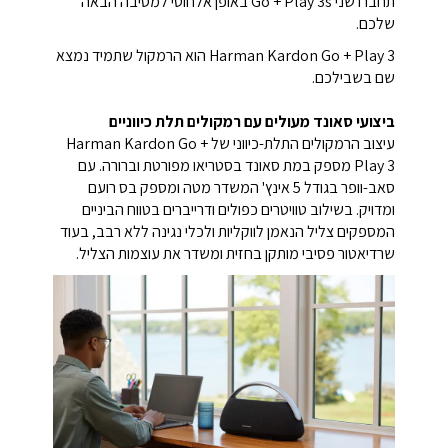
תחברו שני Go + Play 3s באופן אלחוטי למסיבה הבאה
שלכם.
Harman Kardon Go + Play 3 הוא הרמקול שתמיד נמצא
שם בשבילכם.
ביצועי סאונד מעולים עם רמקולים תלת כיווניים
עיצוב הרמקולים התלת-כיווני של Harman Kardon Go +
Play 3 מספק במת סאונד בסטריאו מפורטת וברורה. עם
סאב-וופר בגודל 5 אינץ' המשדר מטה ומספק בס רועם
ומדויק. בשילוב טוויטרים כפולים ודרייברים בטווח הביניים
המספקים צליל הנאמן לווקליות ולכלי נגינה ללא רבב, בעוד
שרדיאטור פסיבי מותקן בחזית ומשדר את עוצמות הצליל.