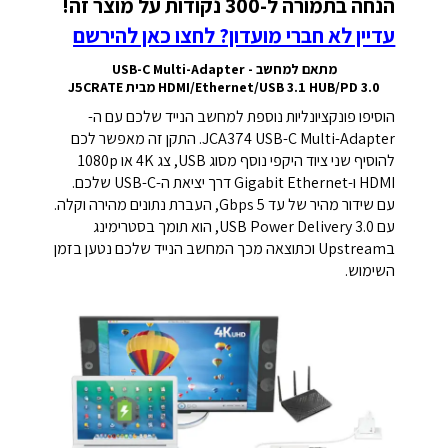
הנחה בתמורה ל-300 נקודות על מוצר זה!
עדיין לא חברי מועדון? לחצו כאן להירשם
מתאם למחשב USB-C Multi-Adapter -
HDMI/Ethernet/USB 3.1 HUB/PD 3.0 מבית J5CRATE
הוסיפו פונקציונליות נוספת למחשב הנייד שלכם עם ה-
JCA374 USB-C Multi-Adapter. התקן זה מאפשר לכם
להוסיף שני ציוד היקפי נוסף מסוג USB, צג 4K או 1080p
HDMI‎ ו-Gigabit Ethernet דרך יציאת ה-USB-C שלכם.
עם שידור מהיר של עד 5 Gbps, העברת נתונים מהירה וקלה.
עם USB Power Delivery 3.0, הוא תומך בסטרימינג
בUpstream וכתוצאה מכך המחשב הנייד שלכם נטען בזמן
השימוש.