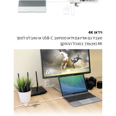
וידאו 4K
מעביר גם אודיו וגם וידאו ממחשב USB-C או טאבלט למסך
4K (אין צורך במנהל ההתקן).