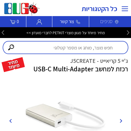
כל הקטגוריות
סניפים
צור קשר
0
מחיר מיוחד על מגוון מוצרי PETKIT לחברי מועדון >>
ג'יי 5 קריאייט - J5CREATE
רכזת למחשב USB-C Multi-Adapter