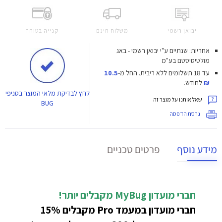
יבואן רשמי
משלוח חינם
קנייה בטוחה
אחריות: שנתיים ע"י יבואן רשמי - באג
מולטיסיסטם בע"מ
עד 18 תשלומים ללא ריבית.
החל מ-
10.5
₪
לחודש.
לחץ
לבדיקת מלאי המוצר בסניפי
שאל אותנו על מוצר זה
BUG
גרסת הדפסה
מידע נוסף
פרטים טכניים
חברי מועדון MyBug מקבלים יותר!
חברי מועדון במעמד Pro מקבלים 15%