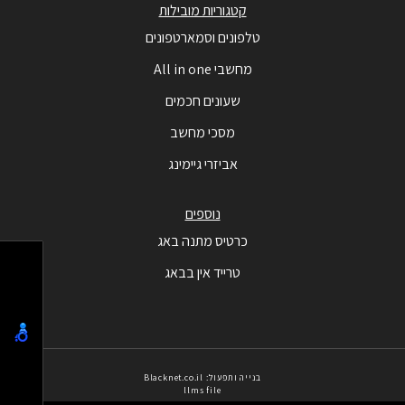
קטגוריות מובילות
טלפונים וסמארטפונים
מחשבי All in one
שעונים חכמים
מסכי מחשב
אביזרי גיימינג
נוספים
כרטיס מתנה באג
טרייד אין בבאג
בנייה ותפעול: Blacknet.co.il
llms file