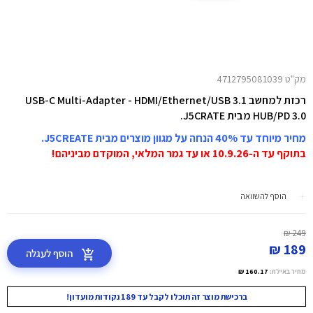
מק"ט 4712795081039
רכזת למחשב USB-C Multi-Adapter - HDMI/Ethernet/USB 3.1
HUB/PD 3.0 מבית J5CRATE.
מחיר מיוחד עד 40% הנחה על מגוון מוצרים מבית J5CREATE.
בתוקף עד ה-10.9.26 או עד גמר המלאי, המוקדם מביניהם!
הוסף להשוואה
249 ₪
189 ₪
הוסף לעגלה
מחיר באילת:
160.17 ₪
ברכישת מוצר זה תוכלו לקבל עד 189 נקודות מועדון!