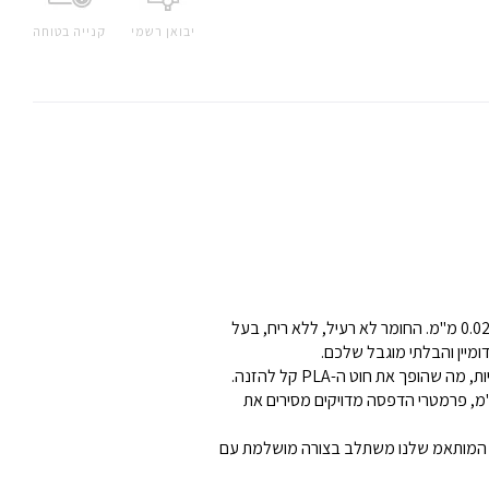
יבואן רשמי
קנייה בטוחה
החוט למדפסת תלת מימד שולחנית של Kokoni מיוצר ברמת דיוק גבוהה ביותר.עם דיוק מרחבי של 1.75 מ"מ +/- 0.02 מ"מ. החומר לא רעיל, ללא ריח, בעל
ומיין והבלתי מוגבל שלכם.
 Kokoni PLA מומלץ בטמפרטורה של 200°C - 260°C והעובי של שכבת הדגם יהיה 0.04~0.35 מ"מ, פרמטרי הדפסה מדויקים מסירים את
ם אלפי טונות של פלט חוטים בכל חודש ושנים של ניסיון במחקר ופיתוח של חוטי הדפסת תלת-ממד, חוט ה-PLA המותאמ שלנו משתלב בצורה מושלמת עם