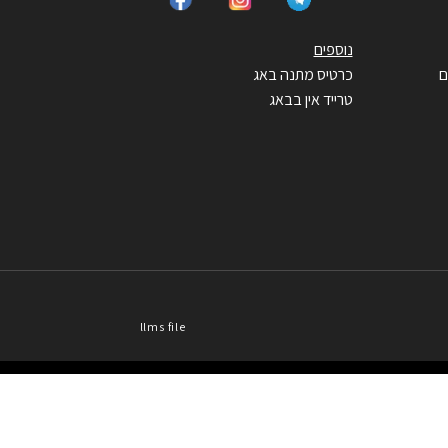
נוספים
ם
כרטיס מתנה באג
טרייד אין בבאג
llms file