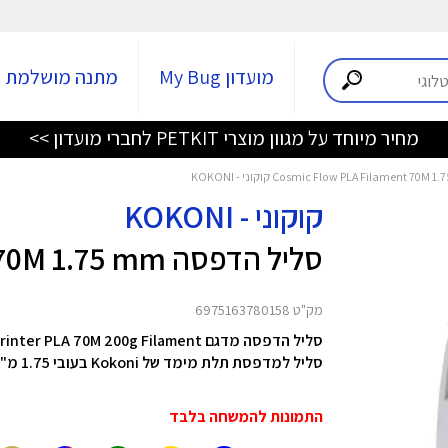
מועדון My Bug
מתנה מושלמת
מחיר מיוחד על מגוון מוצרי PETKIT לחברי מועדון >>
קוקוני - KOKONI
סליל הדפסה Cosmic Flow PLA Filament 70M 1.75 mm
מק"ט 6975163780158
סליל הדפסה מדגם 3D Printer PLA 70M 200g Filament מבית Kokoni
סליל למדפסת תלת מימד של Kokoni בעובי 1.75 מ"מ ובאורך 70 מטר
התמונות להמשחה בלבד