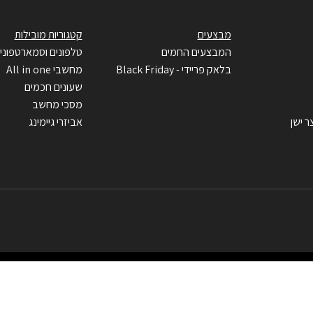
מבצעים
קטגוריות מובילות
המבצעים החמים
טלפונים וסמארטפוני
בלאק פריידי - Black Friday
מחשבי All in one
שעונים חכמים
מסכי מחשב
ר ישן
אביזרי גיימינג