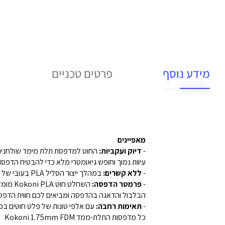
מידע נוסף
פרטים טכניים
מאפיינים
-
דיוק ועקביות:
עיוות נמוך וחופש גיאומטרי מלא כדי להבטיח הדפסו
-
ללא קשרים:
במהלך ייצור הסליל PLA בעובי של 1.75 מ"מ, אנו מספקים את מלוא הפיתול המכאני ומבצעים בדיקות ידניות קפדניות, מה שהופך את חוט ה-PLA קל להזנה.
-
פרמטר הדפסה:
הבלבול והדאגה בהדפסה ומביאים לכם חווית הדפסה
-
תאימות רחבה:
כל מדפסות התלת-ממד Kokoni 1.75mm FDM