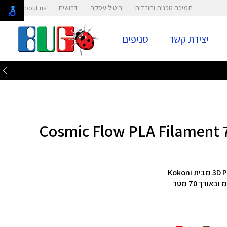
תמיכה טכנית והורדות
ביטול עסקה
דרושים
About us
יצירת קשר
סניפים