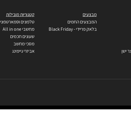
מבצעים
קטגוריות מובילות
המבצעים החמים
טלפונים וסמארטפוני
בלאק פריידי - Black Friday
מחשבי All in one
שעונים חכמים
מסכי מחשב
ר ישן
אביזרי גיימינג