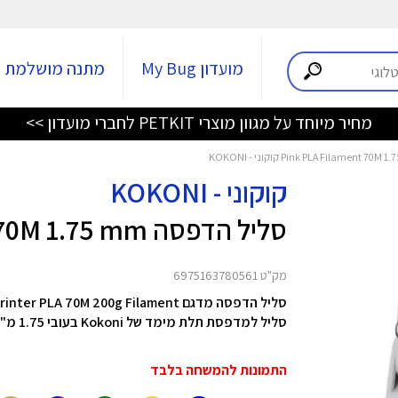
מועדון My Bug
מתנה מושלמת
מחיר מיוחד על מגוון מוצרי PETKIT לחברי מועדון >>
קוקוני - KOKONI
סליל הדפסה Pink PLA Filament 70M 1.75 mm
מק"ט 6975163780561
סליל הדפסה מדגם 3D Printer PLA 70M 200g Filament מבית Kokoni
סליל למדפסת תלת מימד של Kokoni בעובי 1.75 מ"מ ובאורך 70 מטר
התמונות להמשחה בלבד