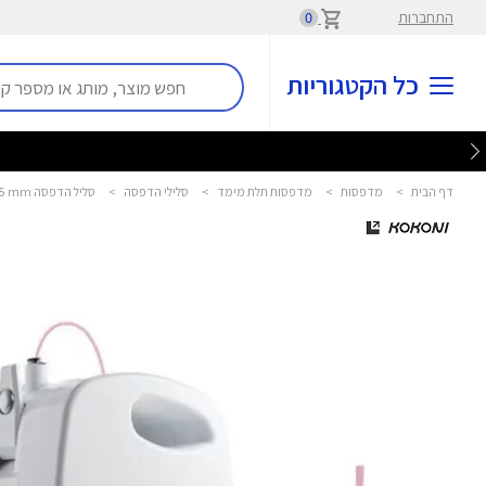
התחברות
0
כל הקטגוריות
דף הבית
>
מדפסות
>
מדפסות תלת מימד
>
סלילי הדפסה
>
סליל הדפסה Pink PLA Filament 70M 1.75 mm קוקוני - KOKONI