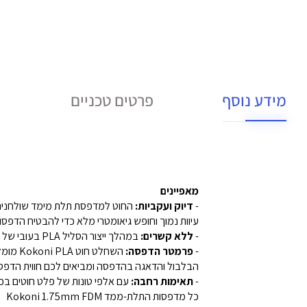
מידע נוסף
פרטים טכניים
מאפיינים
-
דיוק ועקביות:
עיוות נמוך וחופש גיאומטרי מלא כדי להבטיח הדפסו
-
ללא קשרים:
במהלך ייצור הסליל PLA בעובי של 1.75 מ"מ, אנו מספקים את מלוא הפיתול המכאני ומבצעים בדיקות ידניות קפדניות, מה שהופך את חוט ה-PLA קל להזנה.
-
פרמטר הדפסה:
הבלבול והדאגה בהדפסה ומביאים לכם חווית הדפסה
-
תאימות רחבה:
כל מדפסות התלת-ממד Kokoni 1.75mm FDM