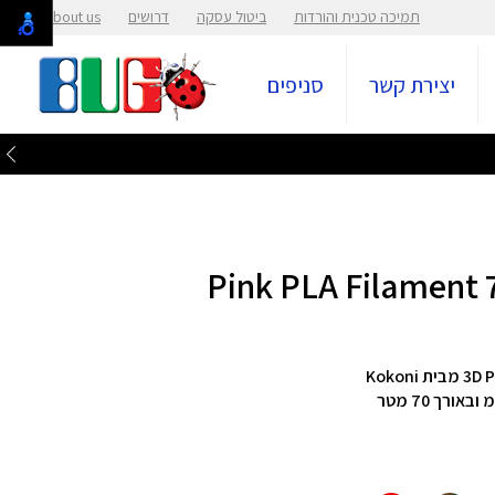
תמיכה טכנית והורדות
ביטול עסקה
דרושים
About us
יצירת קשר
סניפים