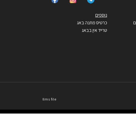
נוספים
ם
כרטיס מתנה באג
טרייד אין בבאג
llms file