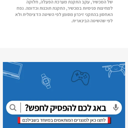
של המכשיר, עקב התקנת מערכת הפעלה, חלוקה
למחיצות פנימיות במכשיר, התקנת תוכנות וכדומה. נפח
האחסון בהתקני זיכרון מסומן לפי השיטה הדצימלית ולא
לפי שהשיטה הבינארית.