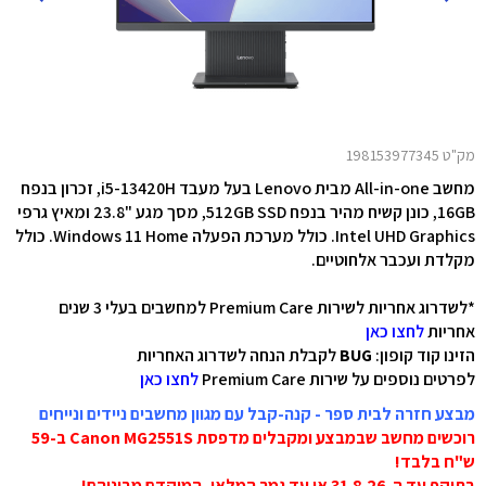
מק"ט 198153977345
מחשב All-in-one מבית Lenovo בעל מעבד i5-13420H, זכרון בנפח
16GB, כונן קשיח מהיר בנפח 512GB SSD, מסך מגע "23.8 ומאיץ גרפי
Intel UHD Graphics
. כולל מערכת הפעלה Windows 11 Home. כולל
מקלדת ועכבר אלחוטיים.
*לשדרוג אחריות לשירות Premium Care למחשבים בעלי 3 שנים
אחריות
לחצו כאן
הזינו קוד קופון:
BUG
לקבלת הנחה לשדרוג האחריות
לפרטים נוספים על שירות Premium Care
לחצו כאן
מבצע חזרה לבית ספר - קנה-קבל עם מגוון מחשבים ניידים ונייחים
רוכשים מחשב שבמבצע ומקבלים מדפסת Canon MG2551S ב-59
ש"ח בלבד!
בתוקף עד ה-31.8.26 או עד גמר המלאי, המוקדם מביניהם!