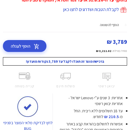
לקבלת הטבות ושדרוגים לחצו כאן
הוסף להשוואה
3,789 ₪
הוסף לעגלה
מחיר באילת:
3,211.02 ₪
ברכישת מוצר זה תוכלו לקבל עד 3,789 נקודות מועדון!
יבואן רשמי
משלוח חינם
קנייה בטוחה
אחריות: 3 שנים ע"י Lenovo ישראל -
אחריות יבואן רשמי
עד 18 תשלומים ללא ריבית.
החל
מ-
210.5 ₪
לחודש.
לחץ
לבדיקת מלאי המוצר בסניפי
אפשרות לתשלום בהוראת קבע באתר
BUG
ובסניפים באמצעות חברת "בלנדר". פרטים