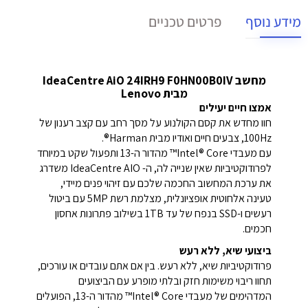
מידע נוסף
פרטים טכניים
מחשב IdeaCentre AiO 24IRH9 F0HN00B0IV
מבית Lenovo
אמצו חיים יעילים
חוו מחדש את קסם הקולנוע על מסך רחב עם קצב רענון של
100Hz, צבעים חיים ואודיו מבית Harman®.
עם מעבדי Intel® Core™ מהדור ה-13 ותפעול שקט במיוחד
לפרודוקטיביות שאין שנייה לה, ה- IdeaCentre AIO משדרג
את ערכת המחשוב החכמה שלכם עם זיהוי פנים מיידי,
טעינה אלחוטית אופציונלית, מצלמת רשת 5MP עם ביטול
רעשים ו-SSD בנפח של עד 1TB בשילוב פתרונות אחסון
חכמים.
ביצועי שיא, ללא רעש
פרודוקטיביות שיא, ללא רעש. בין אם אתם עובדים או עורכים,
תחוו ריבוי משימות חזק ובלתי מופרע עם הביצועים
המדהימים של מעבדי Intel® Core™ מהדור ה-13, הפועלים