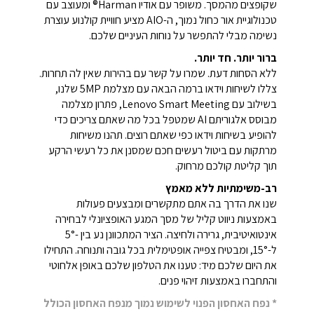
שקופצים מהמסך. משופר עם אודיו Harman® ומעוצב עם
טכנולוגיית אור כחול נמוך, ה-AIO מציע חוויית קולנוע עוצרת
נשימה מבלי להתפשר על נוחות העיניים שלכם.
ברור יותר. חד יותר.
ללא הסחות דעת. שמרו על קשר עם בהירות שאין לה תחרות.
צללו לשיחות וידאו ברמה הבאה עם מצלמת 5MP שלנו,
בשילוב עם Lenovo Smart Meeting, פתרון מצלמה
מבוסס אלגוריתם AI שמטפל בכל מה שאתם צריכים כדי
להופיע בשיחות וידאו כפי שאתם רוצים. תהנו משיחות
מרתקות עם ביטול רעשים חכם שמסנן את כל רעשי הרקע
תוך קליטת קולכם מרחוק.
רב-משימתיות ללא מאמץ
שנו את הדרך בה אתם מתקשרים ומבצעים פעולות
באמצעות ניווט קליל של מסך המגע האופציונלי לבחירה
אינטואיטיבית, גרירה ולחיצה. הציר המתכוונן נע בין -5°
ל-15°, ומבטיח צפייה אופטימלית בכל גובה ותנוחה. התחילו
את היום שלכם מיד: טענו את הטלפון שלכם באופן אלחוטי
והתחברו באמצעות זיהוי פנים.
* נפח האחסון הפנוי לשימוש נמוך מנפח האחסון הכולל