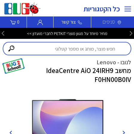
כל הקטגוריות
סניפים
צור קשר
0
מחיר מיוחד על מגוון מוצרי PETKIT לחברי מועדון >>
לנובו - Lenovo
מחשב IdeaCentre AiO 24IRH9
F0HN00B0IV