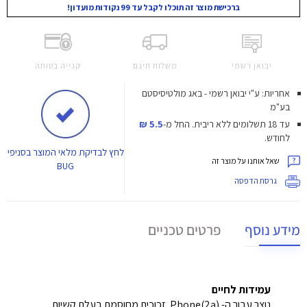
ברכישת מוצר זה תוכלו לקבל עד 99 נקודות מועדון!
יבואן רשמי
משלוח חינם
קנייה בטוחה
אחריות: ע"י יבואן רשמי - באג מולטיסיסטם
בע"מ
עד 18 תשלומים ללא ריבית.
החל מ-
5.5 ₪
לחודש.
לחץ
לבדיקת מלאי המוצר בסניפי
שאל אותנו על מוצר זה
BUG
גרסת הדפסה
מידע נוסף
פרטים טכניים
עמידות לחיים
נוצר עבור ה- Phone(2a). זכוכית מחוסמת בעלת קשיות