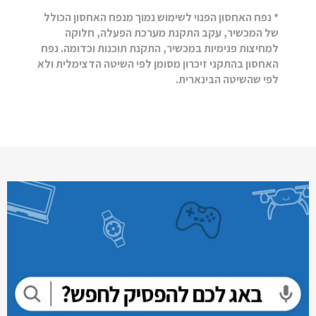
* נפח האחסון הפנוי לשימוש נמוך מנפח האחסון הכולל
של המכשיר, עקב התקנת מערכת הפעלה, חלוקה
למחיצות פנימיות במכשיר, התקנת תוכנות וכדומה. נפח
האחסון בהתקני זיכרון מסומן לפי השיטה הדצימלית ולא
לפי שהשיטה הבינארית.