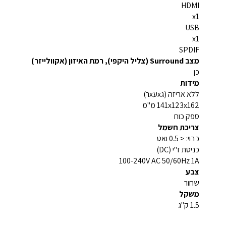
HDMI
x1
USB
x1
SPDIF
מצב Surround (צליל היקפי), רמת האיזון (אקוולייזר)
כן
מידות
ללא אריזה (גxעxר)
141x123x162 מ"מ
ספק כוח
צריכת חשמל
כבוי: < 0.5 ואט
כניסת ז"י (DC)
100-240V AC 50/60Hz 1A
צבע
שחור
משקל
1.5 ק"ג