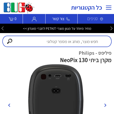
כל הקטגוריות
סניפים
צור קשר
0
מחיר מיוחד על מגוון מוצרי PETKIT לחברי מועדון >>
פיליפס - Philips
מקרן ביתי NeoPix 130