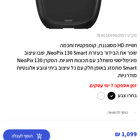
מק"ט 7640186960557
חוויית HD מסוגננת, קומפקטית וחכמה
שפר את הבידור בעזרת NeoPix 130 Smart, שבו עיצוב
מינימליסטי משתלב עם תכונות חיוניות. המקרן NeoPix 130
Smart מתמזג באופן חלק עם כל עיצוב ביתי ונובע אלגנטיות
מודרניות.
זמן אספקה 7 ימי עסקים.
בחרו צבע
הוסף להשוואה
1,099 ₪
הוסף לעגלה