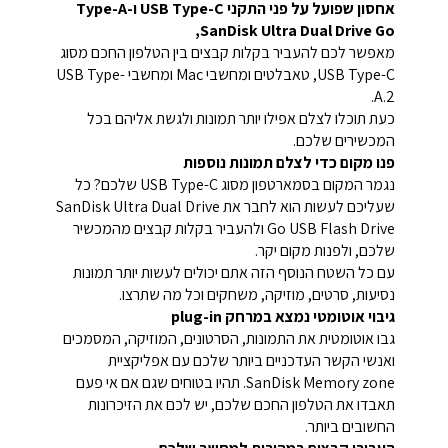
אחסון שפועל על פני התקני USB Type-C ו-Type-A
,SanDisk Ultra Dual Drive Go
מאפשר לכם להעביר בקלות קבצים בין הטלפון החכם מסוג
USB Type-C, טאבלטים ומחשבי Mac ומחשבי USB Type-
A.2.
כעת תוכלו לצלם אפילו יותר תמונות ולגשת אליהם בכל
המכשירים שלכם.
פנו מקום כדי לצלם תמונות נוספות
נגמר המקום בסמארטפון מסוג USB Type-C שלכם? כל
שעליכם לעשות הוא לחבר את SanDisk Ultra Dual Drive
Go USB Flash Drive ולהעביר בקלות קבצים מהמכשיר
שלכם, ולפנות מקום יקר.
עם כל השטח הנוסף הזה אתם יכולים לעשות יותר תמונות
נסיעות, סרטים, מוזיקה, משחקים וכל מה שתרצו.
גיבוי אוטומטי נמצא במרחק plug-in
גבו אוטומטית את התמונות, הסרטונים, המוזיקה, המסמכים
ואנשי הקשר העדכניים ביותר שלכם עם אפליקציית
SanDisk Memory zone. תהיו בטוחים שגם אם אי פעם
תאבדו את הטלפון החכם שלכם, יש לכם את הזיכרונות
החשובים ביותר.