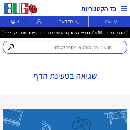
כל הקטגוריות
סניפים
צור קשר
0
מדפסת קנון ב-59 ש"ח ברכישה ממגוון המחשבים הניידים והנייחים שבמבצע >>>
שגיאה בטעינת הדף