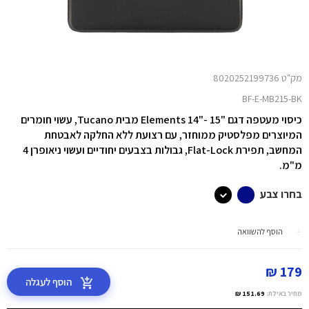
מק"ט 8020252199736
BF-E-MB215-BK
כיסוי מעטפה דגם "Elements 14"- 15 מבית Tucano, עשוי חומרים
המיוצרים מפלסטיק ממוחזר, עם רצועת ללא החלקה לאבטחת
המחשב, תפירת Flat-Lock, גבולות בצבעים יחודיים ועשוי ניאופרן 4
מ"מ.
בחרו צבע
הוסף להשוואה
179 ₪
הוסף לעגלה
מחיר באילת:
151.69 ₪