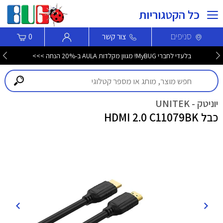
כל הקטגוריות
סניפים
צור קשר
0
בלעדי לחברי MyBUG! מגוון מקלדות AULA ב-20% הנחה >>>
יוניטק - UNITEK
כבל HDMI 2.0 C11079BK