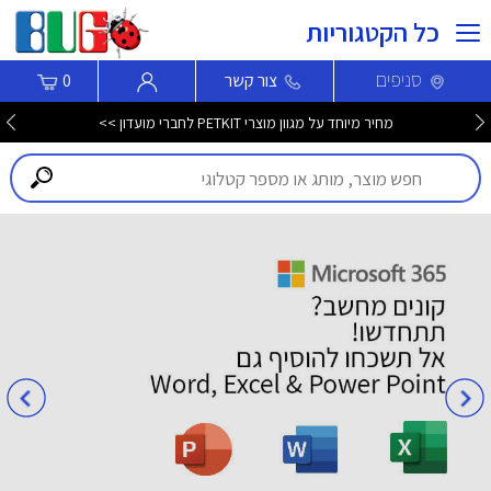
כל הקטגוריות
סניפים
צור קשר
0
מחיר מיוחד על מגוון מוצרי PETKIT לחברי מועדון >>