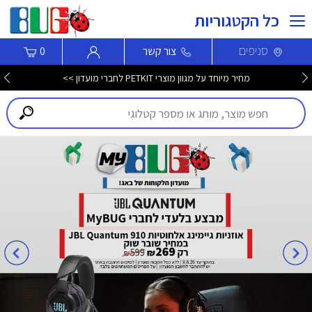
כל הקטגוריות
סניפים
צור קשר
0
מחיר מיוחד על מגוון מוצרי PETKIT לחברי מועדון >>