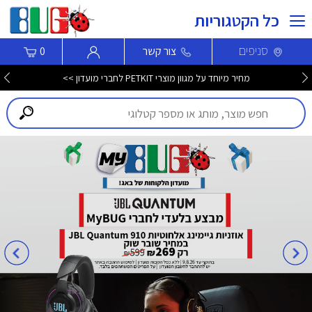
כל הקטגוריות
סניפים
צור קשר
0
מחיר מיוחד על מגוון מוצרי PETKIT לחברי מועדון >>