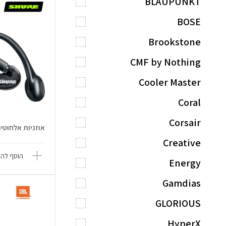
BLAUPUNKT
BOSE
Brookstone
CMF by Nothing
Cooler Master
Coral
Corsair
אוזניות אלחוטיות C 215 Gen 2
Creative
הוסף להש
Energy
Gamdias
GLORIOUS
HyperX