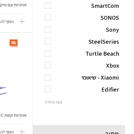
SmartCom
אוזניות עם מיק Tune 210
SONOS
הוסף להש
Sony
SteelSeries
Turtle Beach
Xbox
Xiaomi - שיאומי
Edifier
נקה בחירה
אוזניות קשת Tune 520 Type-C
הוסף להש
מחיר