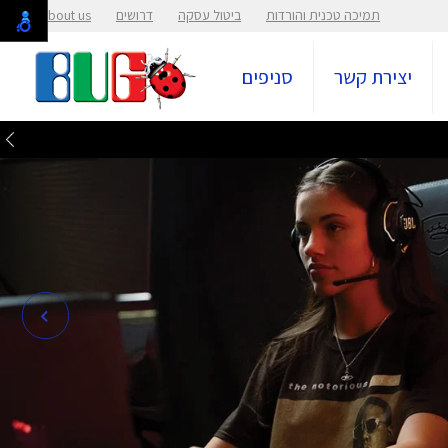
תמיכה טכנית והורדות
ביטול עסקה
דרושים
About us
יצירת קשר
סניפים