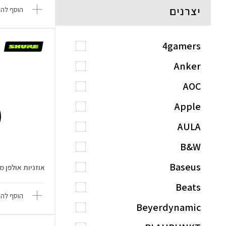
יצרנים
הוסף להש
4gamers
Anker
AOC
Apple
AULA
B&W
Baseus
אוזניות אולפן מקצועי
Beats
הוסף להש
Beyerdynamic