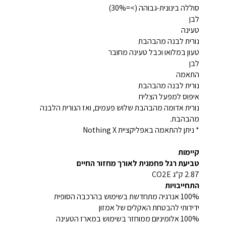
סוללה בינונית-גבוהה (>=30%)
לבן
טעינה
נורית לבנה מהבהבת
טעון במלואו וכבל טעינה מחובר
לבן
התאמה
נורית לבנה מהבהבת
איפוס למפעל הצליח
נורית אדומה מהבהבת שלוש פעמים, ואז הנורית הלבנה
מהבהבת.
* ניתן להתאמה באפליקציית Nothing X
קיימות
טביעת רגל פחמנית לאורך מחזור החיים
2.87 ק"ג CO2E
התחייבויות
100% אנרגיה מתחדשת בשימוש בהרכבה הסופית
ידידותי להבטחת האקלים של אמזון
100% אלומיניום ממוחזר בשימוש במארז הטעינה