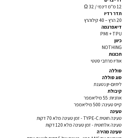
12 מ"מ דינמי / 32 Ω
תדר רדיו
20 הרץ – 40 קילוהרץ
דיאפרגמה
PMI + TPU
כיוון
NOTHING
תכונות
אודיו מרחבי סטטי
סוללה
סוג סוללה
ליתיום-יון נטענת
קיבולת
אוזניות: 55 מיליאמפר
קייס טעינה: 500 מיליאמפר
טעינה
טעינה חוטית TYPE-C - זמן טעינה מלא 70 דקות
טעינה אלחוטית - זמן טעינה מלא 120 דקות
טעינה מהירה