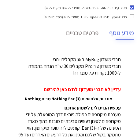
מטען קיר כפול 20W USB-C GaN
. מחיר: 22 ₪ (במקום 27 ₪).
כבל USB Type-C ל-USB Type-C
. מחיר: 27 ₪ (במקום 29 ₪).
מידע נוסף
פרטים טכניים
חברי מועדון MyBug באג מקבלים יותר!
חברי מועדון טיר Pro מקבלים 30 ש"ח הנחה בתמורה
ל-1000 נקודות על מוצר זה!
עדיין לא חברי מועדון? לחצו כאן להירשם
אוזניות אלחוטיות Nothing Ear (3) מבית Nothing
עכשיו הם יכולים לשמוע אתכם
מערכת מיקרופונים כפולה פורצת דרך המופעלת על ידי
מיקרופונים לסינון רעשים סביבתיים מובנת בתוך מארז
הטעינה של ה-Ear (3). קוראים לזה סופר מיקרופון. הוא
מתמקד בקול שלכם ומסנן את כל הרעשים האחרים (עד 95