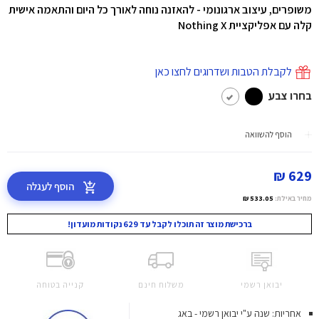
משופרים, עיצוב ארגונומי - להאזנה נוחה לאורך כל היום והתאמה אישית
קלה עם אפליקציית Nothing X
לקבלת הטבות ושדרוגים לחצו כאן
בחרו צבע
הוסף להשוואה
629 ₪
הוסף לעגלה
מחיר באילת:
533.05 ₪
ברכישת מוצר זה תוכלו לקבל עד 629 נקודות מועדון!
יבואן רשמי
משלוח חינם
קנייה בטוחה
אחריות: שנה ע"י יבואן רשמי - באג