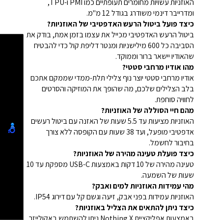
האוזניות עשויות מחומרים תעופתיים כמו PMI ו-TPU,
ומדרייבר דינמי משודרג בגודל 12 מ"מ.
כיצד פועל ביטול הרעש האדפטיבי של האוזניות?
ביטול הרעש האדפטיבי מכייל את עצמו בזמן אמת, בודק את
הסביבה כל 600 מילישניות ומנטר דליפת קול כדי להבטיח
שהאודיו יישאר ברור וממוקד.
מהו אודיו מרחבי סטטי?
אודיו מרחבי סטטי יוצר נוף צלילי תלת-ממדי שממקם אתכם
בלב הצלילים שלכם, מה שהופך את המוזיקה והסרטים
לחוויה סוחפת.
מהם חיי הסוללה של האוזניות?
האוזניות מציעות עד 5.5 שעות של האזנה עם ביטול רעשים
אדפטיבי מופעל, ועד 38 שעות עם הקופסה ללא צורך
בחיבור לחשמל.
כיצד פועלת טעינה מהירה של האוזניות?
טעינה מהירה של 10 דקות באמצעות USB-C מספקת עד 10
שעות של השמעה.
מהי עמידות האוזניות למים ואבק?
האוזניות עמידות בפני אבק, זיעה וגשם קל עם דירוג IP54.
כיצד ניתן להתאים את הצליל באוזניות?
באמצעות אפליקציית Nothing X ניתן להשתמש באקולייזר