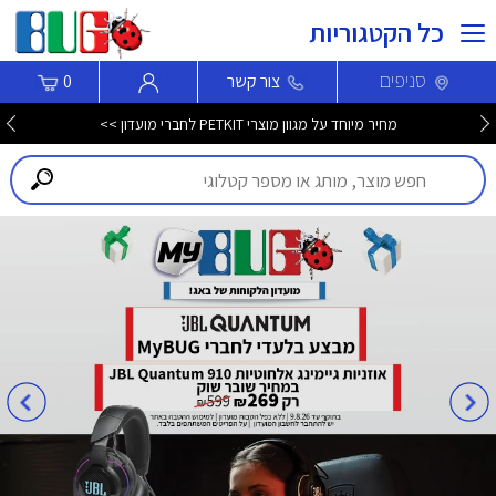
כל הקטגוריות
סניפים
צור קשר
0
מחיר מיוחד על מגוון מוצרי PETKIT לחברי מועדון >>