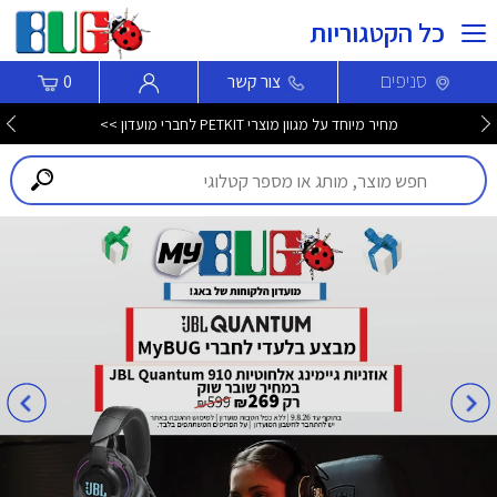
כל הקטגוריות
סניפים
צור קשר
0
מחיר מיוחד על מגוון מוצרי PETKIT לחברי מועדון >>